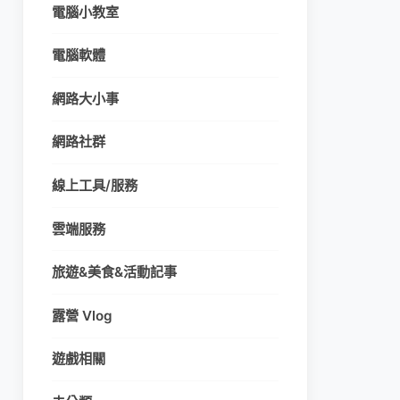
電腦小教室
電腦軟體
網路大小事
網路社群
線上工具/服務
雲端服務
旅遊&美食&活動記事
露營 Vlog
遊戲相關