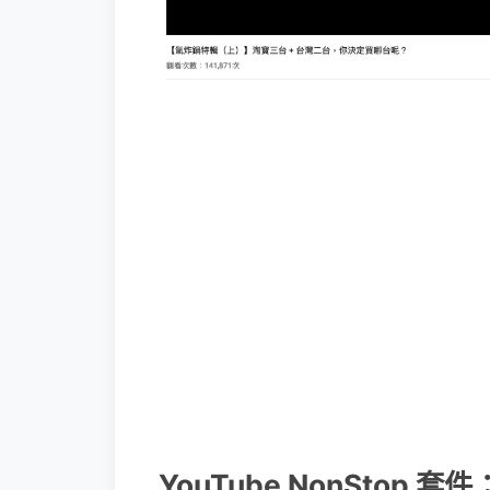
YouTube NonStop 套件