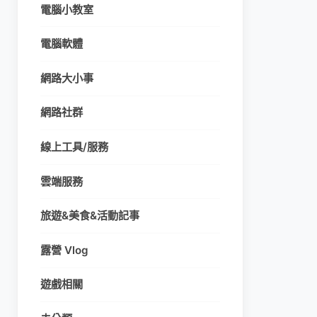
電腦小教室
電腦軟體
網路大小事
網路社群
線上工具/服務
雲端服務
旅遊&美食&活動記事
露營 Vlog
遊戲相關