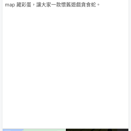
map 藏彩蛋，讓大家一款懷舊遊戲貪食蛇。