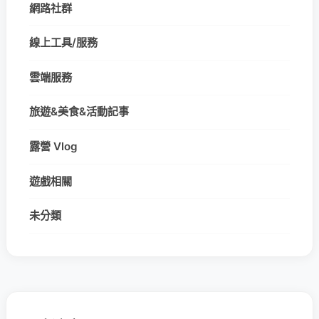
網路社群
線上工具/服務
雲端服務
旅遊&美食&活動記事
露營 Vlog
遊戲相關
未分類