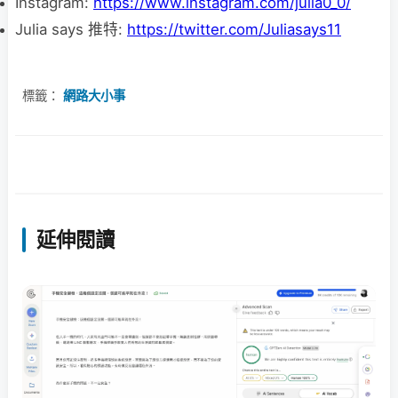
Instagram:
https://www.instagram.com/julia0_0/
Julia says 推特:
https://twitter.com/Juliasays11
標籤：
網路大小事
延伸閱讀