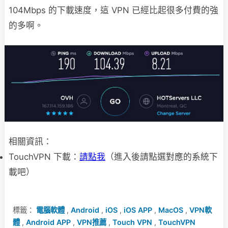
104Mbps 的下載速度，這 VPN 已經比起很多付費的強
的多啊。
相關資訊：
TouchVPN 下載：
請點我
（進入後請點選對應的系統下
載吧）
標籤：
電腦軟體
,
Android
,
iOS
,
iOS APP
,
MacOS
,
VPN軟
體
,
Android APP
,
VPN推薦
,
Touch VPN
,
TouchVPN