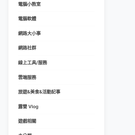
電腦小教室
電腦軟體
網路大小事
網路社群
線上工具/服務
雲端服務
旅遊&美食&活動記事
露營 Vlog
遊戲相關