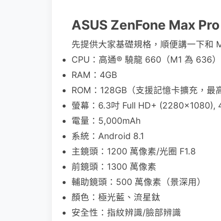
ASUS ZenFone Max
先提供大家基礎規格，順便講一下和 M
CPU：高通® 驍龍 660（M1 為 636）
RAM：4GB
ROM：128GB（支援記憶卡擴充，最高
螢幕：6.3吋 Full HD+ (2280x108
電量：5,000mAh
系統：Android 8.1
主鏡頭：1200 萬像素/光圈 F1.8
前鏡頭：1300 萬像素
輔助鏡頭：500 萬像素（景深用）
顏色：極光藍、流星鈦
安全性：指紋辨識/臉部辨識