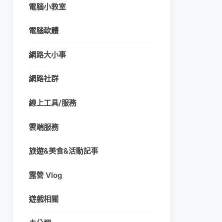
電腦小教室
電腦軟體
網路大小事
網路社群
線上工具/服務
雲端服務
旅遊&美食&活動記事
露營 Vlog
遊戲相關