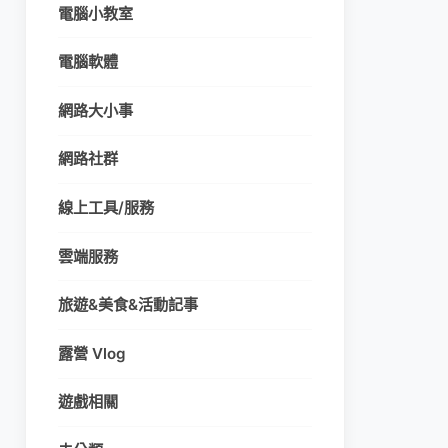
電腦小教室
電腦軟體
網路大小事
網路社群
線上工具/服務
雲端服務
旅遊&美食&活動記事
露營 Vlog
遊戲相關