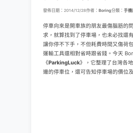
發佈日期：2014/12/28
作者：
Boring
分類：
手機
停車向來是開車族的朋友最傷腦筋的
求，就算找到了停車場，也未必找還
讓你停不下手，不但耗費時間又傷荷
運輸工具還相對省時跟省錢。今天 Boring
《
ParkingLuck
》，它整理了台灣各地
邊的停車位，還可告知停車場的價位