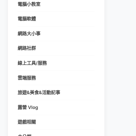
電腦小教室
電腦軟體
網路大小事
網路社群
線上工具/服務
雲端服務
旅遊&美食&活動記事
露營 Vlog
遊戲相關