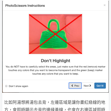
比如阿湯想將湯包去背，左邊區域是讓你畫紅綠線的地
方，會即時顯示去背的邊緣黃線，也會在右邊區域即時