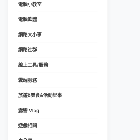
電腦小教室
電腦軟體
網路大小事
網路社群
線上工具/服務
雲端服務
旅遊&美食&活動記事
露營 Vlog
遊戲相關