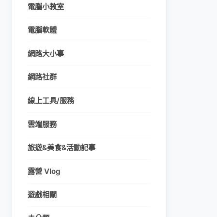
電腦小教室
電腦軟體
網路大小事
網路社群
線上工具/服務
雲端服務
旅遊&美食&活動記事
露營 Vlog
遊戲相關