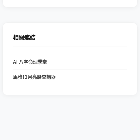
相關連結
AI 八字命理學堂
馬雅13月亮曆查詢器