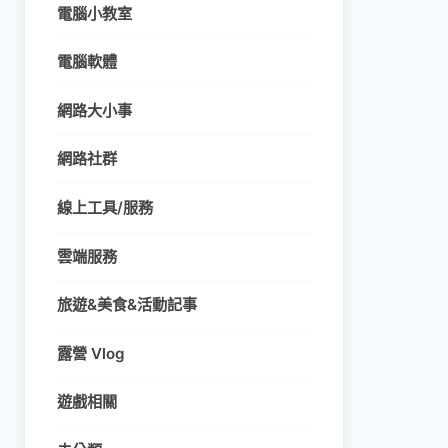
電腦小教室
電腦軟體
網路大小事
網路社群
線上工具/服務
雲端服務
旅遊&美食&活動記事
露營 Vlog
遊戲相關