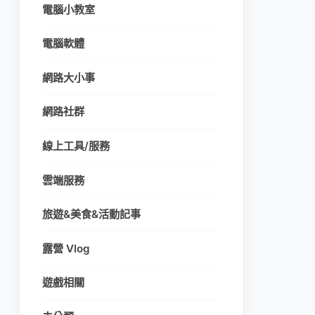
電腦小教室
電腦軟體
網路大小事
網路社群
線上工具/服務
雲端服務
旅遊&美食&活動記事
露營 Vlog
遊戲相關