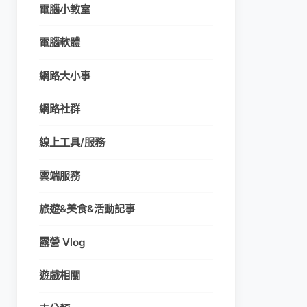
電腦小教室
電腦軟體
網路大小事
網路社群
線上工具/服務
雲端服務
旅遊&美食&活動記事
露營 Vlog
遊戲相關