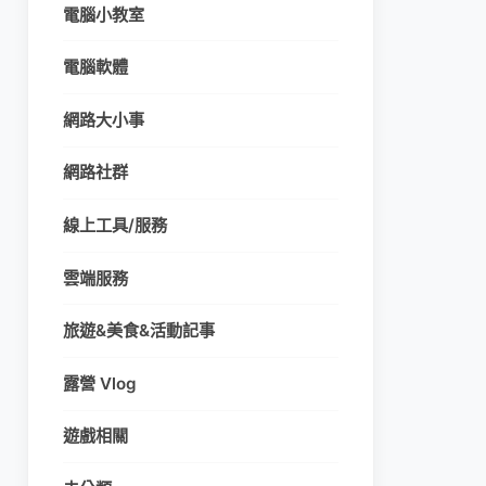
電腦小教室
電腦軟體
網路大小事
網路社群
線上工具/服務
雲端服務
旅遊&美食&活動記事
露營 Vlog
遊戲相關