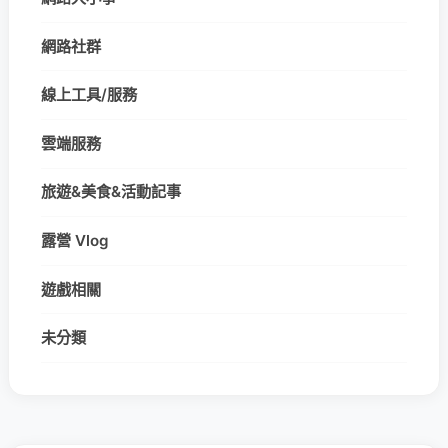
網路社群
線上工具/服務
雲端服務
旅遊&美食&活動記事
露營 Vlog
遊戲相關
未分類