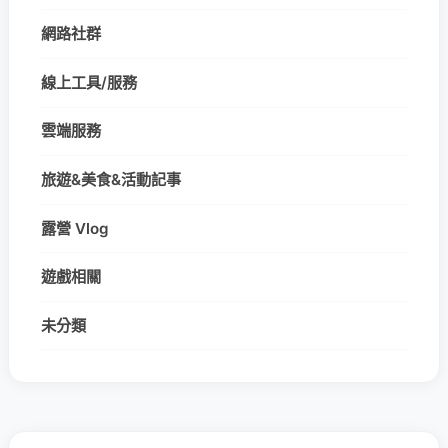
網路社群
線上工具/服務
雲端服務
旅遊&美食&活動記事
露營 Vlog
遊戲相關
未分類