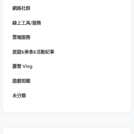
網路社群
線上工具/服務
雲端服務
旅遊&美食&活動記事
露營 Vlog
遊戲相關
未分類