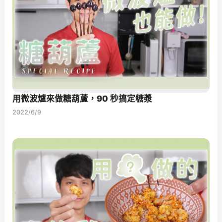
用微波爐來做糖葫蘆，90 秒搞定糖漿
2022/6/9