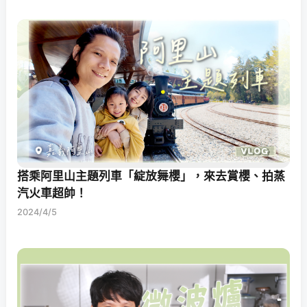
搭乘阿里山主題列車「綻放舞櫻」，來去賞櫻、拍蒸
汽火車超帥！
2024/4/5