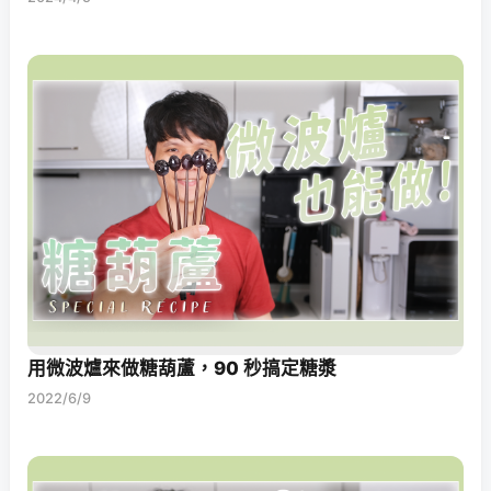
用微波爐來做糖葫蘆，90 秒搞定糖漿
2022/6/9