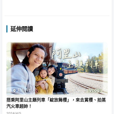
延伸閱讀
搭乘阿里山主題列車「綻放舞櫻」，來去賞櫻、拍蒸
汽火車超帥！
2024/4/5