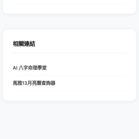
相關連結
AI 八字命理學堂
馬雅13月亮曆查詢器