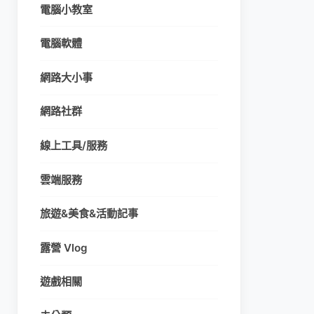
電腦小教室
電腦軟體
網路大小事
網路社群
線上工具/服務
雲端服務
旅遊&美食&活動記事
露營 Vlog
遊戲相關