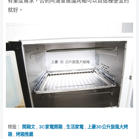
有重度需求，否則阿湯會建議烤箱可以買這種便宜的
就好。
標籤：
開箱文
,
3C家電開箱
,
生活家電
,
上豪30公升旋風大烤
箱
,
烤箱推薦