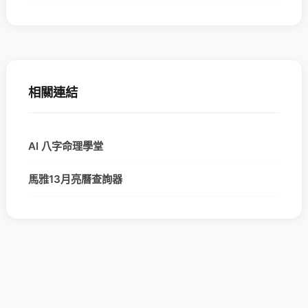
相關連結
AI 八字命理學堂
馬雅13月亮曆查詢器