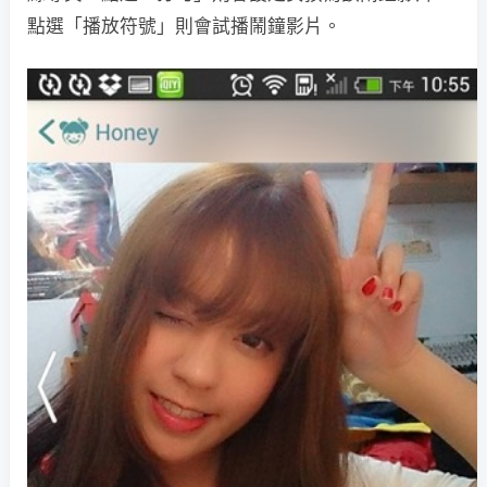
點選「播放符號」則會試播鬧鐘影片。