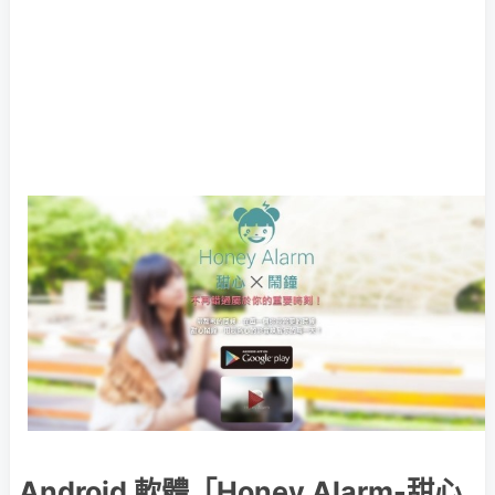
Android 軟體「Honey Alarm-甜心