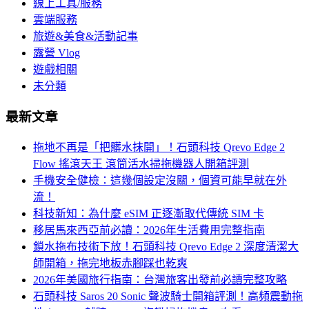
線上工具/服務
雲端服務
旅遊&美食&活動記事
露營 Vlog
遊戲相關
未分類
最新文章
拖地不再是「把髒水抹開」！石頭科技 Qrevo Edge 2
Flow 搖滾天王 滾筒活水掃拖機器人開箱評測
手機安全健檢：這幾個設定沒關，個資可能早就在外
流！
科技新知：為什麼 eSIM 正逐漸取代傳統 SIM 卡
移居馬來西亞前必讀：2026年生活費用完整指南
鎖水拖布技術下放！石頭科技 Qrevo Edge 2 深度清潔大
師開箱，拖完地板赤腳踩也乾爽
2026年美國旅行指南：台灣旅客出發前必讀完整攻略
石頭科技 Saros 20 Sonic 聲波騎士開箱評測！高頻震動拖