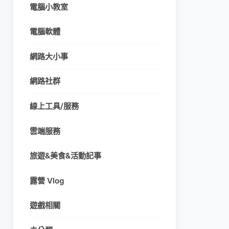
電腦小教室
電腦軟體
網路大小事
網路社群
線上工具/服務
雲端服務
旅遊&美食&活動記事
露營 Vlog
遊戲相關