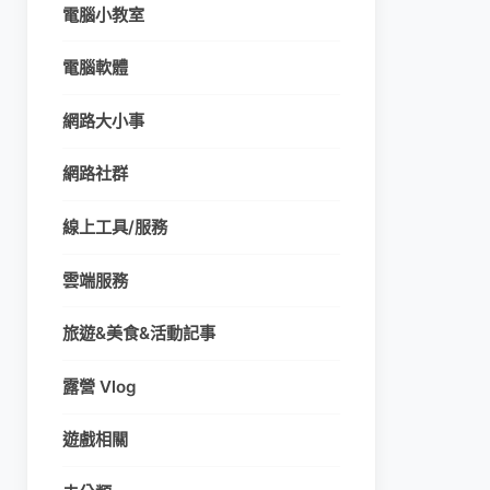
電腦小教室
電腦軟體
網路大小事
網路社群
線上工具/服務
雲端服務
旅遊&美食&活動記事
露營 Vlog
遊戲相關