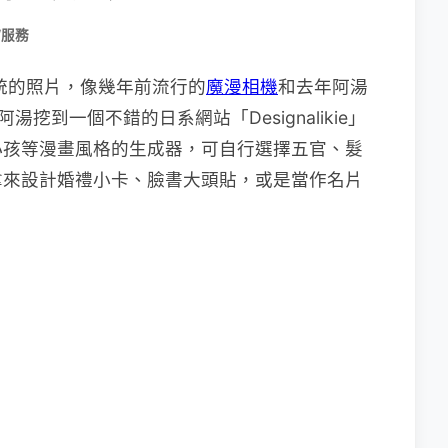
/服務
傳統的照片，像幾年前流行的
魔漫相機
和去年阿湯
湯挖到一個不錯的日系網站「Designalikie」
、小孩等漫畫風格的生成器，可自行選擇五官、髮
拿來設計婚禮小卡、臉書大頭貼，或是當作名片