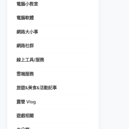
電腦小教室
電腦軟體
網路大小事
網路社群
線上工具/服務
雲端服務
旅遊&美食&活動記事
露營 Vlog
遊戲相關