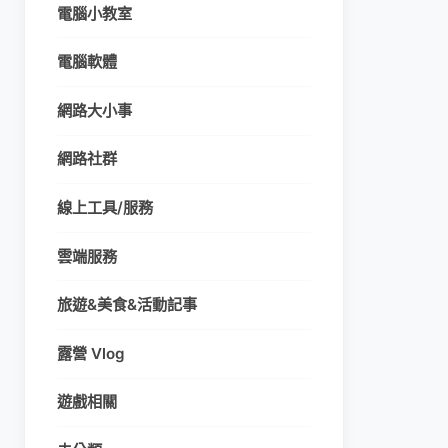
電腦小教室
電腦軟體
網路大小事
網路社群
線上工具/服務
雲端服務
旅遊&美食&活動記事
露營 Vlog
遊戲相關