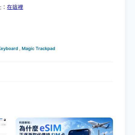
址：
在這裡
Keyboard
,
Magic Trackpad