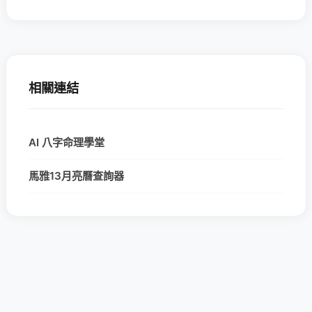
相關連結
AI 八字命理學堂
馬雅13月亮曆查詢器