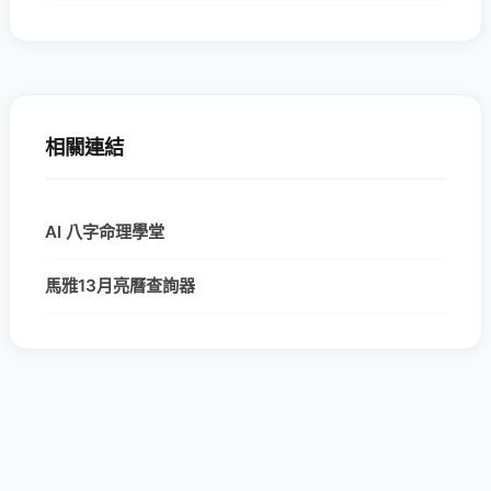
相關連結
AI 八字命理學堂
馬雅13月亮曆查詢器