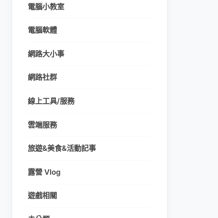
電腦小教室
電腦軟體
網路大小事
網路社群
線上工具/服務
雲端服務
旅遊&美食&活動記事
露營 Vlog
遊戲相關