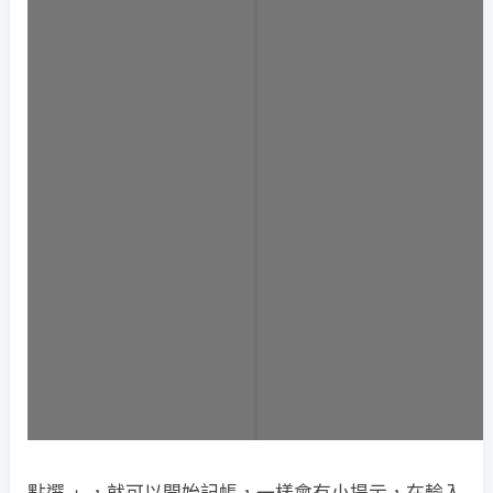
點選 + ，就可以開始記帳，一樣會有小提示，在輸入