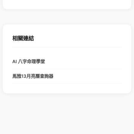
相關連結
AI 八字命理學堂
馬雅13月亮曆查詢器