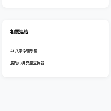
相關連結
AI 八字命理學堂
馬雅13月亮曆查詢器