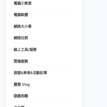
電腦小教室
電腦軟體
網路大小事
網路社群
線上工具/服務
雲端服務
旅遊&美食&活動記事
露營 Vlog
遊戲相關