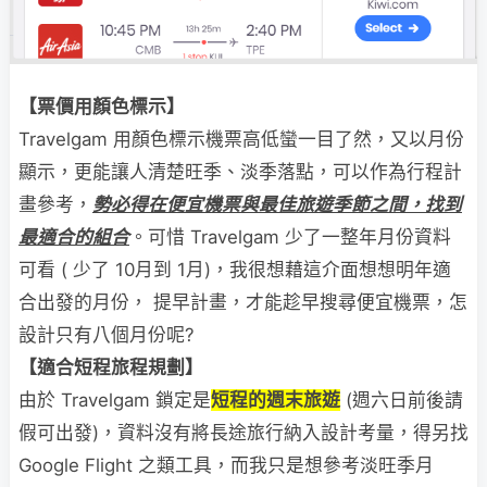
【票價用顏色標示】
Travelgam 用顏色標示機票高低蠻一目了然，又以月份
顯示，更能讓人清楚旺季、淡季落點，可以作為行程計
畫參考，
勢必得在便宜機票與最佳旅遊季節之間，找到
最適合的組合
。可惜 Travelgam 少了一整年月份資料
可看 ( 少了 10月到 1月)，我很想藉這介面想想明年適
合出發的月份， 提早計畫，才能趁早搜尋便宜機票，怎
設計只有八個月份呢?
【適合短程旅程規劃】
由於 Travelgam 鎖定是
短程的週末旅遊
(週六日前後請
假可出發)，資料沒有將長途旅行納入設計考量，得另找
Google Flight 之類工具，而我只是想參考淡旺季月