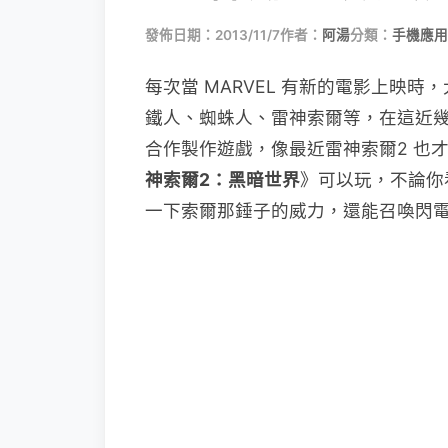
發佈日期：2013/11/7
作者：
阿湯
分類：
手機應用
每次當 MARVEL 有新的電影上映
鐵人、蜘蛛人、雷神索爾等，在這近幾年
合作製作遊戲，像最近雷神索爾2 也才上映
神索爾2：黑暗世界
》可以玩，不論你
一下索爾那錘子的威力，還能召喚閃