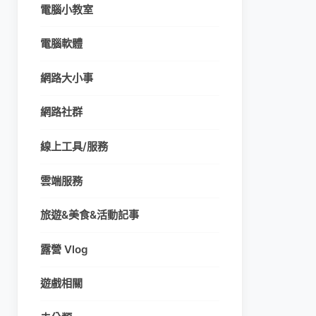
電腦小教室
電腦軟體
網路大小事
網路社群
線上工具/服務
雲端服務
旅遊&美食&活動記事
露營 Vlog
遊戲相關