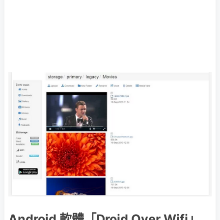
Android 軟體「Droid Over Wifi」