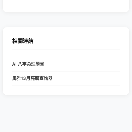
相關連結
AI 八字命理學堂
馬雅13月亮曆查詢器