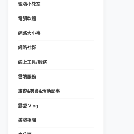
電腦小教室
電腦軟體
網路大小事
網路社群
線上工具/服務
雲端服務
旅遊&美食&活動記事
露營 Vlog
遊戲相關