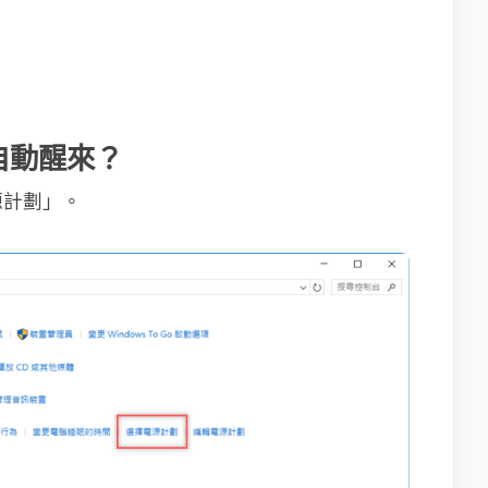
自動醒來？
源計劃」。