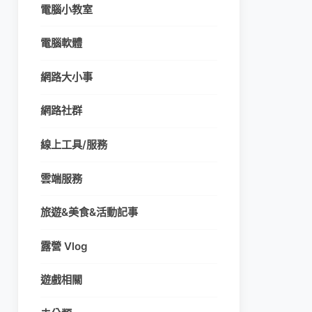
電腦小教室
電腦軟體
網路大小事
網路社群
線上工具/服務
雲端服務
旅遊&美食&活動記事
露營 Vlog
遊戲相關