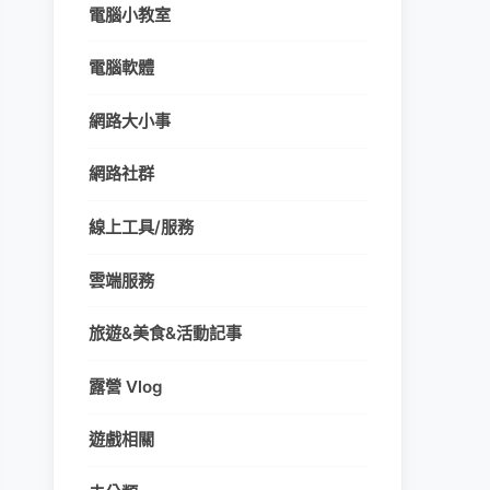
電腦小教室
電腦軟體
網路大小事
網路社群
線上工具/服務
雲端服務
旅遊&美食&活動記事
露營 Vlog
遊戲相關