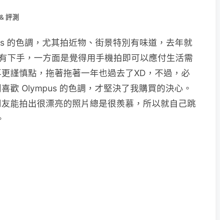
& 評測
mpus 的色調，尤其拍近物、街景特別有味道，去年就
一直沒有下手，一方面是覺得用手機拍即可以應付生活需
更謹慎點，拖著拖著一年也過去了XD，不過，必
歡 Olympus 的色調，才堅決了我購買的決心。
朋友能拍出很漂亮的照片總是很羨慕，所以就自己跳
。