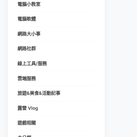
電腦小教室
電腦軟體
網路大小事
網路社群
線上工具/服務
雲端服務
旅遊&美食&活動記事
露營 Vlog
遊戲相關