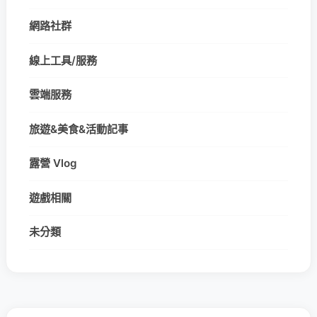
網路社群
線上工具/服務
雲端服務
旅遊&美食&活動記事
露營 Vlog
遊戲相關
未分類