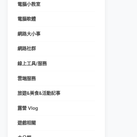
電腦小教室
電腦軟體
網路大小事
網路社群
線上工具/服務
雲端服務
旅遊&美食&活動記事
露營 Vlog
遊戲相關