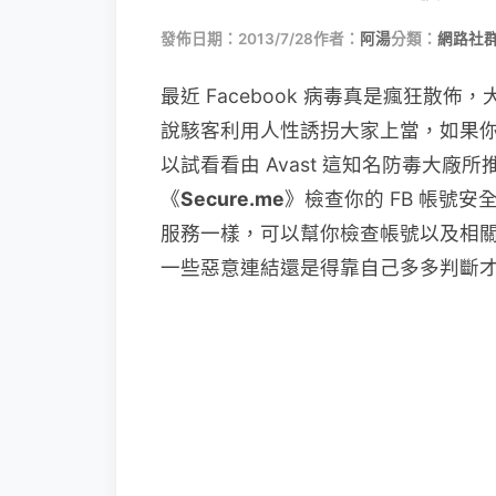
發佈日期：2013/7/28
作者：
阿湯
分類：
網路社
最近 Facebook 病毒真是瘋狂散
說駭客利用人性誘拐大家上當，如果你對於
以試看看由 Avast 這知名防毒大廠所推
《
Secure.me
》檢查你的 FB 帳號安全性
服務一樣，可以幫你檢查帳號以及相
一些惡意連結還是得靠自己多多判斷