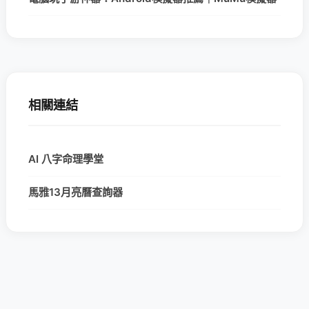
相關連結
AI 八字命理學堂
馬雅13月亮曆查詢器