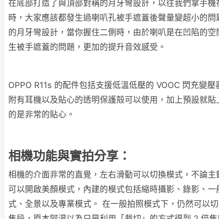
在底部打造了與頂部對稱的月牙彎設計，以往我們拿手機
時，大家應該都發生過喇叭孔被手遮蓋後聲量變超小的問
的月牙彎設計，當你握住二側時，由於喇叭是在凹陷的空
生被手遮蓋的問題，更加的提升音效感受。
OPPO R11s 的配件包括支援低溫低壓的 VOOC 閃充
附有耳機以及貼心的透明保護殻可以使用，加上預設就貼
的是非常的貼心。
相機功能與實拍分享：
相機的介面非常的直覺，左右滑動可以切換模式，不論主
可以開啟美顏模式，內建的模式包括縮時攝影、錄影、一
式、全景以及專業模式。 在一般拍照模式下，仍然可以切換 
焦段，原本阿湯以為只是利用「裁切」的方式得到 2 倍