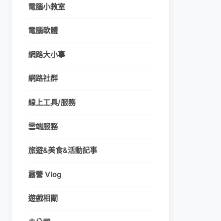
電腦小教室
電腦軟體
網路大小事
網路社群
線上工具/服務
雲端服務
旅遊&美食&活動記事
露營 Vlog
遊戲相關